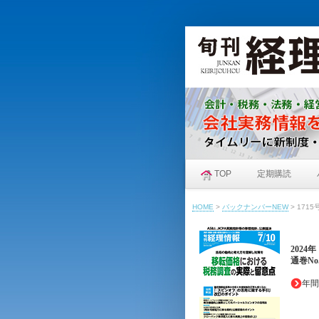
TOP
定期購読
HOME
>
バックナンバーNEW
>
1715
2024
通巻No.
年間