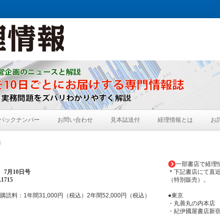
バックナンバー
お問い合わせ
見本誌送付
経理情報とは
お
号
一部書店で経理
年
7月10日
号
＊下記書店にて直
1715
（特別販売）。
購読料：1年間31,000円（税込）2年間52,000円（税込）
●東京
・丸善丸の内本店
・紀伊國屋書店新