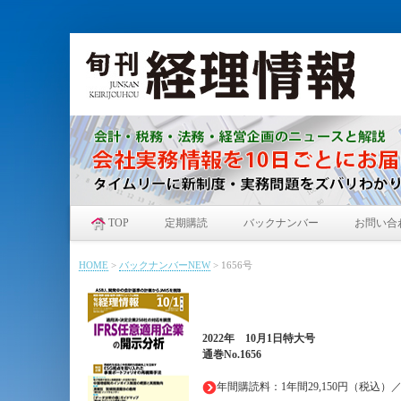
TOP
定期購読
バックナンバー
お問い合
HOME
>
バックナンバーNEW
>
1656号
2022年
10月1日特大
号
通巻No.1656
年間購読料：1年間29,150円（税込）／