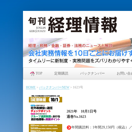
TOP
定期購読
バックナンバー
お問い合
HOME
>
バックナンバーNEW
>
1623号
2021年
10月1日
号
通巻No.1623
年間購読料：1年間29,150円（税込）／