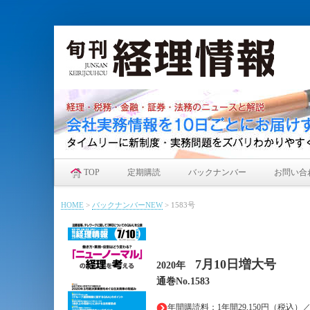
TOP
定期購読
バックナンバー
お問い合
HOME
>
バックナンバーNEW
>
1583号
7月10日増大
号
2020年
通巻No.1583
年間購読料：1年間29,150円（税込）／