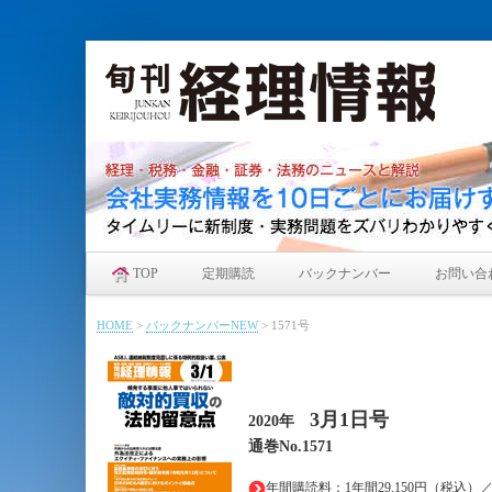
TOP
定期購読
バックナンバー
お問い合
HOME
>
バックナンバーNEW
>
1571号
3月1日
号
2020年
通巻No.1571
年間購読料：1年間29,150円（税込）／